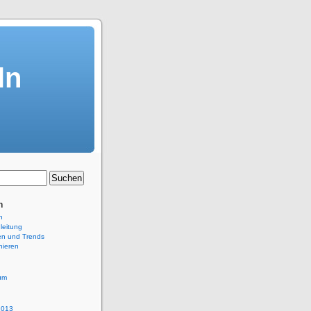
ln
n
n
leitung
en und Trends
nieren
um
2013