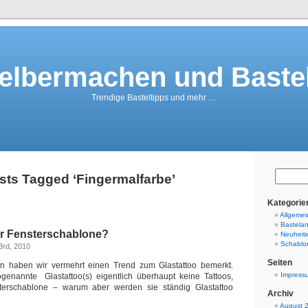
elbermachen und Baste
Trendige Basteltipps und mehr …
sts Tagged ‘Fingermalfarbe’
Kategorie
Allgemei
Bastelan
er Fensterschablone?
Neuheit
Schablo
3rd, 2010
Seiten
en haben wir vermehrt einen Trend zum Glastattoo bemerkt.
Impress
ogenannte Glastattoo(s) eigentlich überhaupt keine Tattoos,
terschablone – warum aber werden sie ständig Glastattoo
Archiv
August 