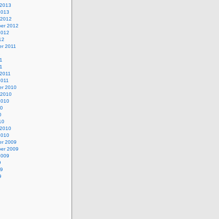
 2013
2013
 2012
er 2012
2012
12
r 2011
1
1
11
 2011
2011
r 2010
 2010
2010
10
0
10
 2010
2010
r 2009
er 2009
2009
9
09
9