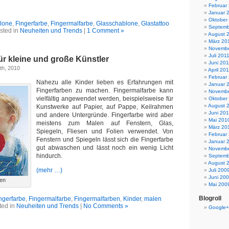
Februar
Januar 
Oktober
lone
,
Fingerfarbe
,
Fingermalfarbe
,
Glasschablone
,
Glastattoo
Septemb
sted in
Neuheiten und Trends
|
1 Comment »
August 
März 20
Novembe
Juli 201
ür kleine und große Künstler
Juni 201
th, 2010
April 20
Februar
Nahezu alle Kinder lieben es Erfahrungen mit
Januar 
Fingerfarben zu machen. Fingermalfarbe kann
Novembe
vielfältig angewendet werden, beispielsweise für
Oktober
August 
Kunstwerke auf Papier, auf Pappe, Keilrahmen
Juni 20
und andere Untergründe. Fingerfarbe wird aber
Mai 201
meistens zum Malen auf Fenstern, Glas,
März 20
Spiegeln, Fliesen und Folien verwendet. Von
Februar
Fenstern und Spiegeln lässt sich die Fingerfarbe
Januar 
gut abwaschen und lässt noch ein wenig Licht
Novembe
hindurch.
Septemb
August 
(mehr …)
Juli 200
Juni 20
ben
Mai 200
Blogroll
ngerfarbe
,
Fingermalfarbe
,
Fingermalfarben
,
Kinder
,
malen
ted in
Neuheiten und Trends
|
No Comments »
Google+