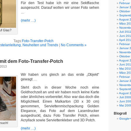
Für den Test habe ich mir eine Sektflasche
Februar
ausgesucht. Darauf wollen wir unser Foto sehen
Januar 
Oktober
…
Septemb
August 
(mehr …)
März 20
Novembe
uf Glas?
Juli 201
Juni 201
April 20
Tags:
Foto-Transfer-Potch
Februar
stelanleitung
,
Neuheiten und Trends
|
No Comments »
Januar 
Novembe
Oktober
 mit dem Foto-Transfer-Potch
August 
Juni 20
 2013
Mai 201
März 20
Wir haben uns gleich an das erste „Objekt“
Februar
gewagt …
Januar 
Novembe
Steht doch in dieser Woche noch eine
Septemb
Goldhochzeit an und wir haben noch keine Karte
August 
oder ähnliches vorbereitet. Also war das doch die
Juli 200
Möglichkeit. Einen Malkarton (30 x 30 cm)
Juni 20
Mai 200
genommen, Serviettenmischpackung Golden
Elegance, das Foto auf dem Laserdrucker
Blogroll
ausgedruckt, dazu Foto Transfer Potch, einen
Google+
Acryllack sowie Serviettenkleber und 3D Potch.
rsuch!
(mehr …)