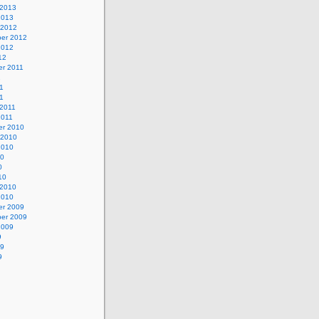
 2013
2013
 2012
er 2012
2012
12
r 2011
1
1
11
 2011
2011
r 2010
 2010
2010
10
0
10
 2010
2010
r 2009
er 2009
2009
9
09
9