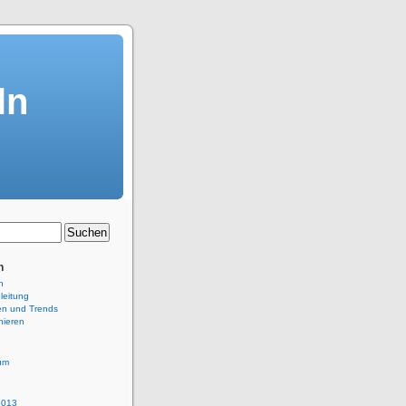
ln
n
n
leitung
en und Trends
nieren
um
2013