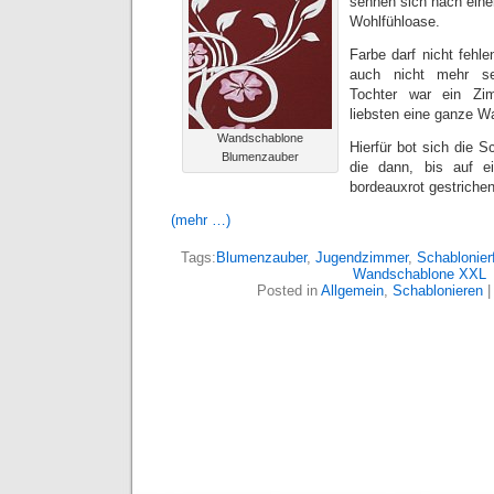
sehnen sich nach eine
Wohlfühloase.
Farbe darf nicht fehle
auch nicht mehr s
Tochter war ein Zi
liebsten eine ganze W
Wandschablone
Hierfür bot sich die 
Blumenzauber
die dann, bis auf e
bordeauxrot gestriche
(mehr …)
Tags:
Blumenzauber
,
Jugendzimmer
,
Schablonier
Wandschablone XXL
Posted in
Allgemein
,
Schablonieren