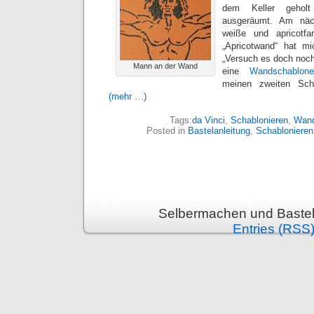
dem Keller gehol
ausgeräumt. Am näc
weiße und apricotf
„Apricotwand“ hat mi
„Versuch es doch noch
Mann an der Wand
eine
Wandschablo
meinen zweiten Schab
(mehr …)
Tags:
da Vinci
,
Schablonieren
,
Wand
Posted in
Bastelanleitung
,
Schablonieren
Selbermachen und Bastel
Entries (RSS