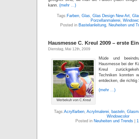
kann.
(mehr …)
Tags:
Farben
,
Glas
,
Glas Design New Art
,
Gla
Porzellanmalerei
,
Windowc
Posted in
Bastelanleitung
,
Neuheiten und T
Hausmesse C. Kreul 2009 – erste Ei
Dienstag, Mai 12th, 2009
Müde und beeindr
Hausmesse bei der Kün
Kreul zurückgeke
Techniken konnten wi
entdecken, die richti
(mehr …)
Werbekuh von C.Kreul
Tags:
Acrylfarben
,
Acrylmalerei
,
basteln
,
Glasma
Windowcolor
Posted in
Neuheiten und Trends
|
1